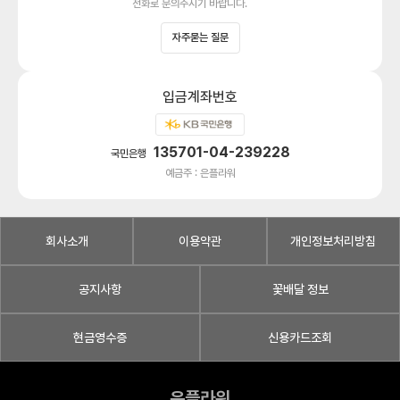
전화로 문의주시기 바랍니다.
자주묻는 질문
입금계좌번호
135701-04-239228
국민은행
예금주 : 은플라워
회사소개
이용약관
개인정보처리방침
공지사항
꽃배달 정보
현금영수증
신용카드조회
은플라워