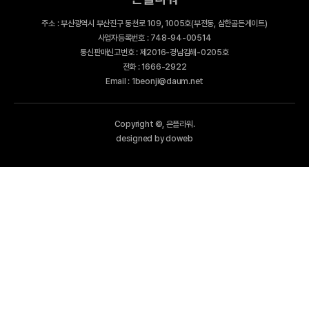
주소 : 부산광역시 부산진구 동천로 109, 1005호(부전동, 삼한골든게이트)
사업자등록번호 : 748-94-00514
통신판매신고번호 : 제2016-경남김해-0205호
전화 : 1666-2922
Email : 1beonji@daum.net
Copyright ©, 은플라워.
designed by doweb