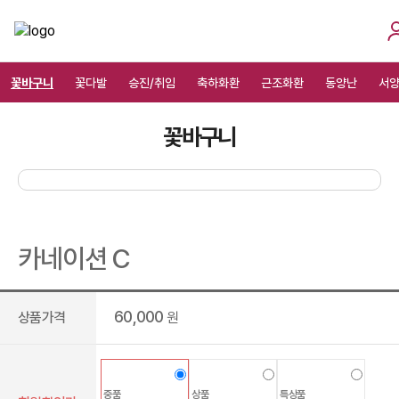
꽃바구니
꽃다발
승진/취임
축하화환
근조화환
동양난
서
꽃바구니
카네이션 C
60,000
상품가격
원
중품
상품
특상품