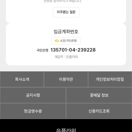
전화로 문의주시기 바랍니다.
자주묻는 질문
입금계좌번호
135701-04-239228
국민은행
예금주 : 은플라워
회사소개
이용약관
개인정보처리방침
공지사항
꽃배달 정보
현금영수증
신용카드조회
은플라워