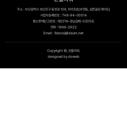
주소 : 부산광역시 부산진구 동천로 109, 1005호(부전동, 삼한골든게이트)
사업자등록번호 : 748-94-00514
통신판매신고번호 : 제2016-경남김해-0205호
전화 : 1666-2922
Email : 1beonji@daum.net
Copyright ©, 은플라워.
designed by doweb