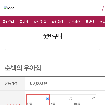
꽃바구니
꽃다발
승진/취임
축하화환
근조화환
동양난
서
꽃바구니
순백의 우아함
60,000
상품가격
원
중품
상품
특상품