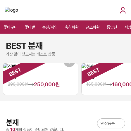
꽃바구니
꽃다발
승진/취임
축하화환
근조화환
동양난
서
BEST 분재
가장 많이 찾으시는 베스트 상품
진백
해송
250,000원
160,0
290,000원
165,000원
분재
총
10
개의 상품이 준비되어 있습니다.