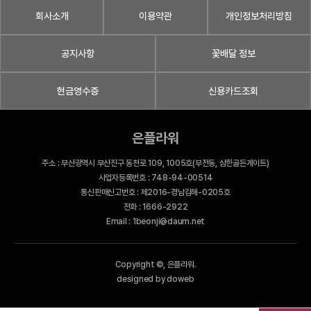
회사소개
이용약관
개인정보처리방침
공지사항
꽃배달 정보
현금영수증
신용카드조회
은플라워
주소 : 부산광역시 부산진구 동천로 109, 1005호(부전동, 삼한골든게이트)
사업자등록번호 : 748-94-00514
통신판매신고번호 : 제2016-경남김해-0205호
전화 : 1666-2922
Email : 1beonji@daum.net
Copyright ©, 은플라워.
designed by doweb