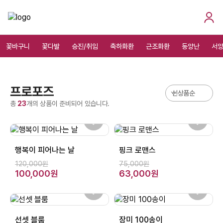
꽃바구니
꽃다발
승진/취임
축하화환
근조화환
동양난
서
프로포즈
총
23
개의 상품이 준비되어 있습니다.
행복이 피어나는 날
핑크 로맨스
120,000원
75,000원
100,000원
63,000원
선셋 블룸
장미 100송이