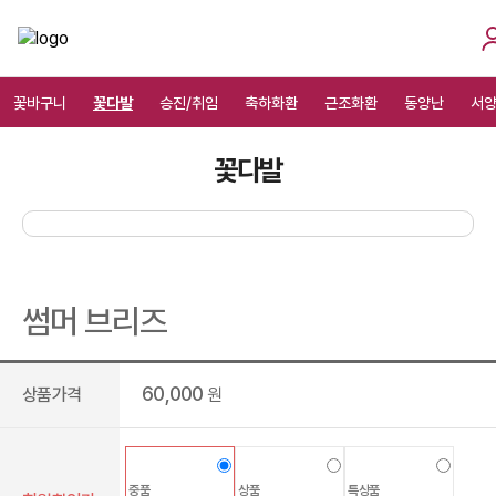
꽃바구니
꽃다발
승진/취임
축하화환
근조화환
동양난
서
꽃다발
썸머 브리즈
60,000
상품가격
원
중품
상품
특상품