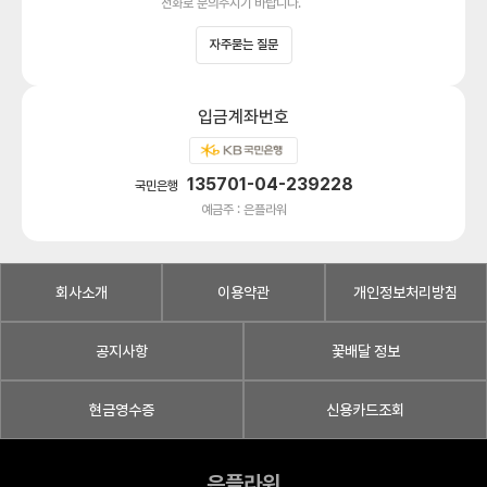
전화로 문의주시기 바랍니다.
자주묻는 질문
입금계좌번호
135701-04-239228
국민은행
예금주 : 은플라워
회사소개
이용약관
개인정보처리방침
공지사항
꽃배달 정보
현금영수증
신용카드조회
은플라워