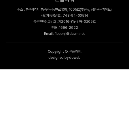
주소 : 부산광역시 부산진구 동천로 109, 1005호(부전동, 삼한골든게이트)
사업자등록번호 : 748-94-00514
통신판매신고번호 : 제2016-경남김해-0205호
전화 : 1666-2922
Email : 1beonji@daum.net
Copyright ©, 은플라워.
designed by doweb