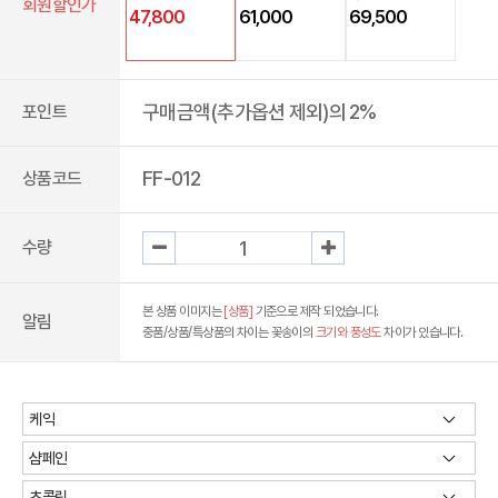
회원할인가
47,800
61,000
69,500
구매금액(추가옵션 제외)의 2%
포인트
FF-012
상품코드
수량
본 상품 이미지는
[상품]
기준으로 제작 되었습니다.
알림
중품/상품/특상품의 차이는 꽃송이의
크기와 풍성도
차이가 있습니다.