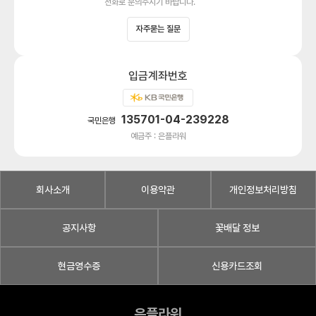
전화로 문의주시기 바랍니다.
자주묻는 질문
입금계좌번호
135701-04-239228
국민은행
예금주 : 은플라워
회사소개
이용약관
개인정보처리방침
공지사항
꽃배달 정보
현금영수증
신용카드조회
은플라워