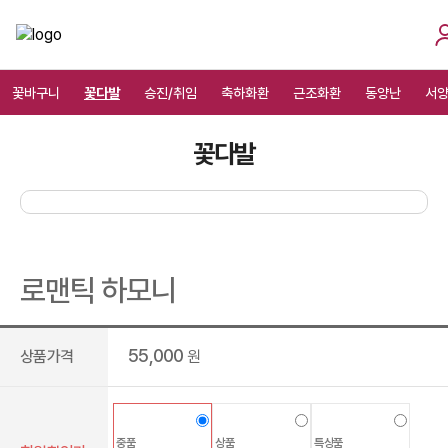
꽃바구니
꽃다발
승진/취임
축하화환
근조화환
동양난
서
꽃다발
로맨틱 하모니
55,000
상품가격
원
중품
상품
특상품