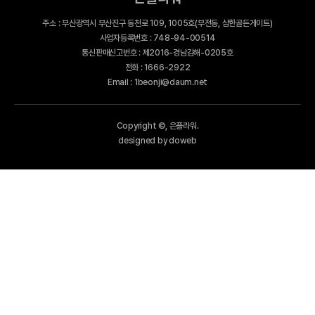
주소 : 부산광역시 부산진구 동천로 109, 1005호(부전동, 삼한골든게이트)
사업자등록번호 : 748-94-00514
통신판매신고번호 : 제2016-경남김해-0205호
전화 : 1666-2922
Email : 1beonji@daum.net
Copyright ©, 은플라워.
designed by doweb