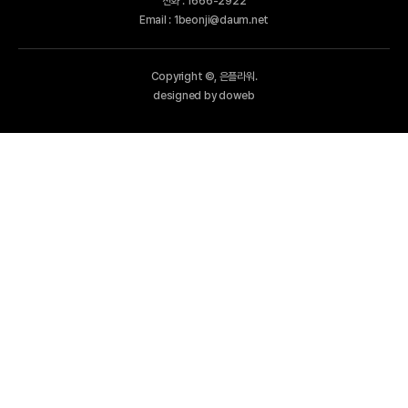
전화 : 1666-2922
Email : 1beonji@daum.net
Copyright ©, 은플라워.
designed by doweb