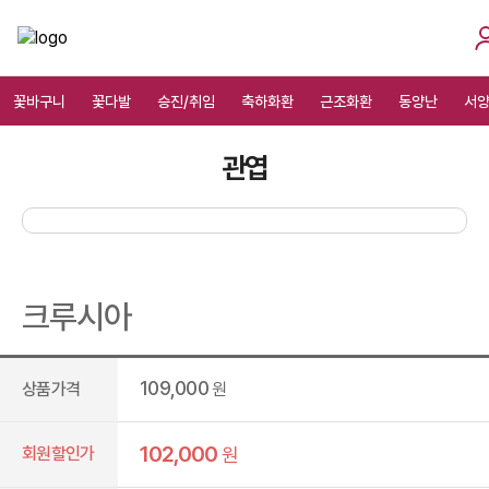
꽃바구니
꽃다발
승진/취임
축하화환
근조화환
동양난
서
관엽
크루시아
109,000
상품가격
원
102,000
회원할인가
원