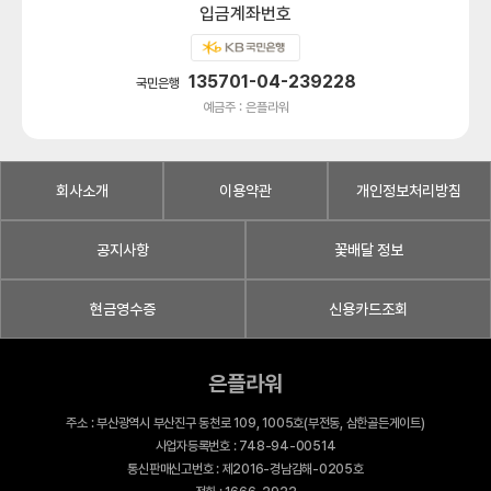
입금계좌번호
135701-04-239228
국민은행
예금주 : 은플라워
회사소개
이용약관
개인정보처리방침
공지사항
꽃배달 정보
현금영수증
신용카드조회
은플라워
주소 : 부산광역시 부산진구 동천로 109, 1005호(부전동, 삼한골든게이트)
사업자등록번호 : 748-94-00514
통신판매신고번호 : 제2016-경남김해-0205호