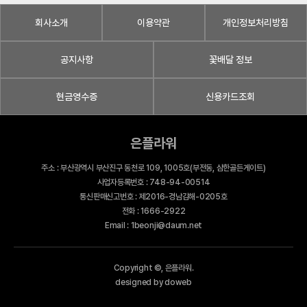
회사소개
이용약관
개인정보처리방침
공지사항
꽃배달 정보
현금영수증
신용카드조회
은플라워
주소 : 부산광역시 부산진구 동천로 109, 1005호(부전동, 삼한골든게이트)
사업자등록번호 : 748-94-00514
통신판매신고번호 : 제2016-경남김해-0205호
전화 : 1666-2922
Email : 1beonji@daum.net
Copyright ©, 은플라워.
designed by doweb