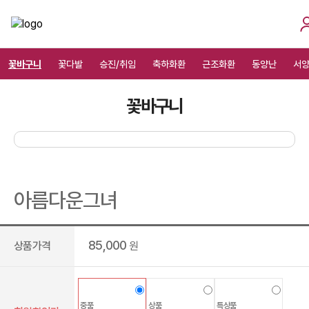
꽃바구니
꽃다발
승진/취임
축하화환
근조화환
동양난
서
꽃바구니
아름다운그녀
85,000
상품가격
원
중품
상품
특상품