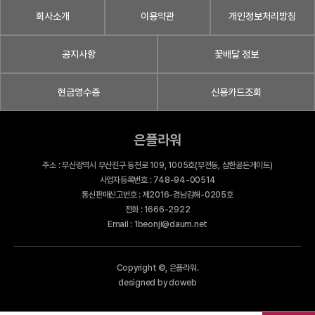
회사소개
이용약관
개인정보처리방침
공지사항
꽃배달 정보
현금영수증
신용카드조회
은플라워
주소 : 부산광역시 부산진구 동천로 109, 1005호(부전동, 삼한골든게이트)
사업자등록번호 : 748-94-00514
통신판매신고번호 : 제2016-경남김해-0205호
전화 : 1666-2922
Email : 1beonji@daum.net
Copyright ©, 은플라워.
designed by doweb