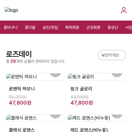
꽃바구니
꽃다발
승진/취임
축하화환
근조화환
동양난
서
로즈데이
총
29
개의 상품이 준비되어 있습니다.
로맨틱 하모니
핑크 글로리
55,000원
49,000원
47,800원
47,800원
클래식 로맨스
레드 로맨스(비누꽃)